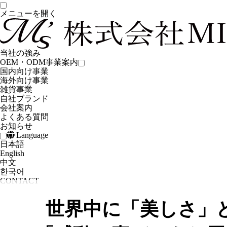
メニューを開く
当社の強み
OEM・ODM事業案内
国内向け事業
海外向け事業
雑貨事業
自社ブランド
会社案内
よくある質問
お知らせ
Language
日本語
English
中文
한국어
CONTACT
世界中に「美しさ」